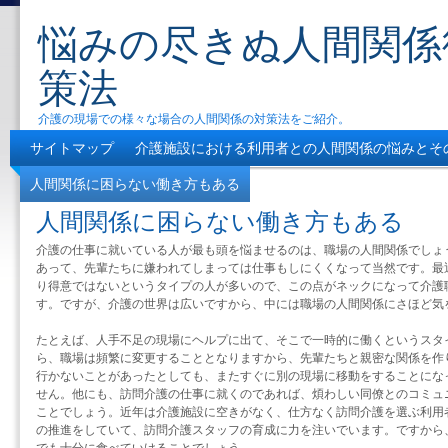
悩みの尽きぬ人間関係
策法
介護の現場での様々な場合の人間関係の対策法をご紹介。
サイトマップ
介護施設における利用者との人間関係の悩みとそ
人間関係に困らない働き方もある
介護の職場で良好な人間関係
人間関係に困らない働き方もある
介護の仕事に就いている人が最も頭を悩ませるのは、職場の人間関係でしょ
あって、先輩たちに嫌われてしまっては仕事もしにくくなって当然です。最
り得意ではないというタイプの人が多いので、この点がネックになって介護
す。ですが、介護の世界は広いですから、中には職場の人間関係にさほど気
たとえば、人手不足の現場にヘルプに出て、そこで一時的に働くというスタ
ら、職場は頻繁に変更することとなりますから、先輩たちと親密な関係を作
行かないことがあったとしても、またすぐに別の現場に移動をすることにな
せん。他にも、訪問介護の仕事に就くのであれば、煩わしい同僚とのコミュ
ことでしょう。近年は介護施設に空きがなく、仕方なく訪問介護を選ぶ利用
の推進をしていて、訪問介護スタッフの育成に力を注いでいます。ですから