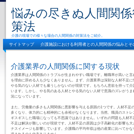
悩みの尽きぬ人間関係
策法
介護の現場での様々な場合の人間関係の対策法をご紹介。
サイトマップ
介護施設における利用者との人間関係の悩みとそ
人間関係に困らない働き方もある
介護の職場で良好な人間関係
介護業界の人間関係に関する現状
介護業界は人間関係のトラブルが生まれやすい職場です。離職率が高いと言
を理由に辞める人も少なくありません。まず、介護業界は深刻な人材不足に
やる気のない人材でも雇うしかないのが現状です。もちろん意欲を持って介
います。しかし、やる気のある人材とやる気のない人材で意識のズレがうま
況になっています。
また、労働量の多さも人間関係に悪影響を与える原因の1つです。人材不足
多くなり、体力的にも精神的にも余裕がなくなります。当然、職員のストレ
ギスギスした職場になっても不思議ではありません。いずれの問題も人材不
不足は解決が難しいのが現状です。人材不足の原因は少子高齢化の影響も大
ナスイメージも影響しています。介護職の平均年収は他の産業に比べてかな